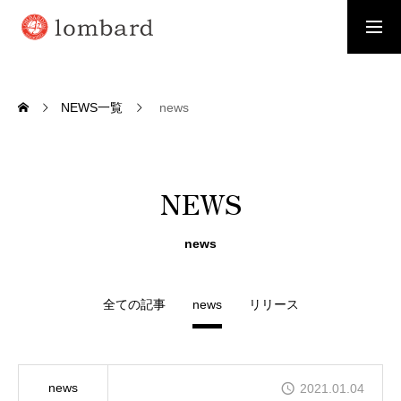
採用情報
資料請求
NEWS一覧
news
WHO WE ARE
お客様から「選ばれる」会社に
NEWS
SERVICE
価値を創造し、価値を高め、価値を提供する
news
RECRUIT
事業拡大に伴い新たなメンバーを募集いたします
全ての記事
news
リリース
MEMBER
ロンバードのさまざまな「わたし」を紹介
news
2021.01.04