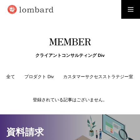
採用情報
資料請求
MEMBER
WHO WE ARE
お客様から「選ばれる」会社に
クライアントコンサルティング Div
SERVICE
全て
プロダクト Div
カスタマーサクセスストラテジー室
価値を創造し、価値を高め、価値を提供する
RECRUIT
登録されている記事はございません。
事業拡大に伴い新たなメンバーを募集いたします
MEMBER
資料請求
ロンバードのさまざまな「わたし」を紹介