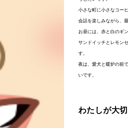
小さな町に小さなコー
WHO WE AR
会話を楽しみながら、
お客様から「選ばれる」
お昼には、赤と白のギ
サンドイッチとレモン
SERVICE
す。
価値を創造し、価値を高
夜は、愛犬と暖炉の前
RECRUIT
いです。
事業拡大に伴い新たなメ
MEMBER
わたしが大切
ロンバードのさまざまな