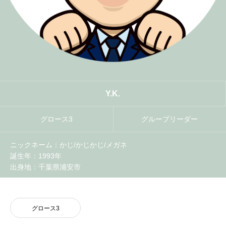
NEWS
Y.K.
グロース3
グループリーダー
ニックネーム：かじ/かじかじ/メガネ
誕生年：1993年
出身地：千葉県浦安市
グロース3