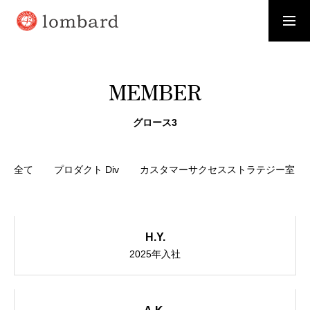
採用情報
資料請求
MEMBER
WHO WE ARE
お客様から「選ばれる」会社に
グロース3
SERVICE
全て
プロダクト Div
カスタマーサクセスストラテジー室
価値を創造し、価値を高め、価値を提供する
RECRUIT
事業拡大に伴い新たなメンバーを募集いたします
H.Y.
2025年入社
MEMBER
ロンバードのさまざまな「わたし」を紹介